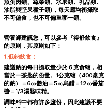
魚蛋肉類、蔬菜類、水果類、乳品類、
油脂與堅果種子類)，每天應均衡攝取
不可偏食，也不可偏重哪一類。
營養師建議您，可以參考『得舒飲食』
的原則，其原則如下：
1.低鈉飲食：
建議鈉的每日攝取量少於６克食鹽，相
當於一茶匙的份量。1公克鹽（400毫克
的鈉）＝6㏄醬油＝5㏄烏醋＝12㏄番茄
醬＝1/3湯匙味精。
調味料中都有許多鹽份，因此建議不要