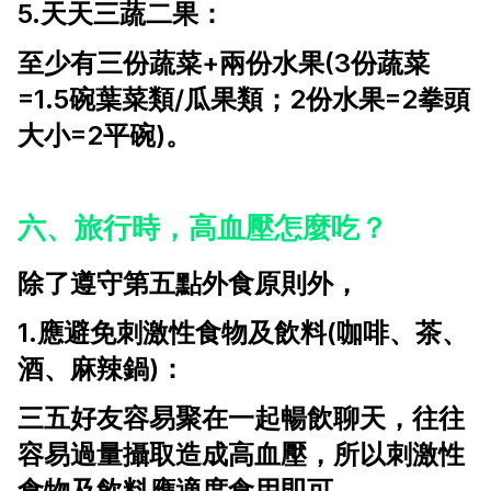
5.天天三蔬二果：
至少有三份蔬菜+兩份水果(3份蔬菜
=1.5碗葉菜類/瓜果類；2份水果=2拳頭
大小=2平碗)。
六、旅行時，高血壓怎麼吃？
除了遵守第五點外食原則外，
1.應避免刺激性食物及飲料(咖啡、茶、
酒、麻辣鍋)：
三五好友容易聚在一起暢飲聊天，往往
容易過量攝取造成高血壓，所以刺激性
食物及飲料應適度食用即可。