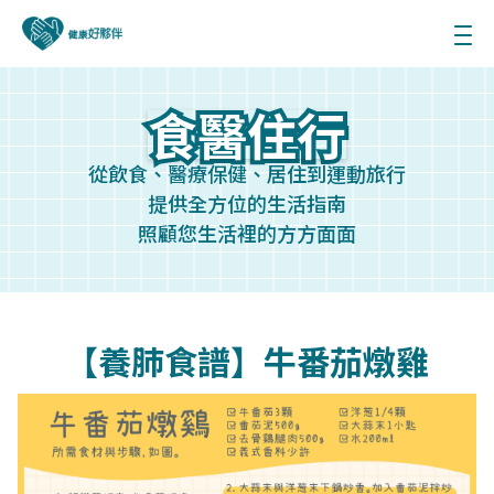
食醫住行
食醫住行
從飲食、醫療保健、居住到運動旅行
提供全方位的生活指南
照顧您生活裡的方方面面
【養肺食譜】牛番茄燉雞