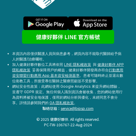
本資訊內容僅供醫護人員與病患參考，網頁內容不能取代醫師給予病
人的醫護/治療囑咐。
加入健康好夥伴數位工具將依照
LINE 隱私權政策
與
健康好夥伴 APP
隱私權政策
妥善保障用戶的權益，健康好夥伴開發商亦符合
行動應用
資安聯盟行動應用 App 基本資安檢測基準
。患者可隨時終止並退出數
位衛教工具，所接受專任醫師之醫療照顧並不受影響。
網站安全性政策：此網站使用 Google Analytics 來提升網站體驗，
並遵守 GDPR 規定。無任何個人識別資訊會被收集，您的網站使用行
為資料將被安全地保護，僅用於網站分析與優化，未經同意不會分
享。詳情請參閱我們的
GA 隱私權政策
。
聯絡信箱：
service@bipsp.com
© 2025 健康好夥伴. All rights reserved.
PC-TW-106767-22-Aug-2024