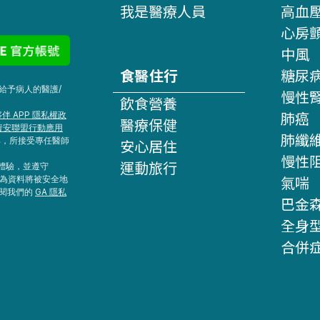
我是醫療人員
高血
心房
中風
食醫住行
糖尿
給予病人的醫護/
慢性
飲食營養
肺癌
伴 APP 隱私權政
醫療保健
資安聯盟行動應用
肺纖
具，所接受專任醫師
安心居住
慢性
運動旅行
網站體驗，並遵守
氣喘
行為資料將被安全地
參閱我們的
GA 隱私
巴金
全身
合併