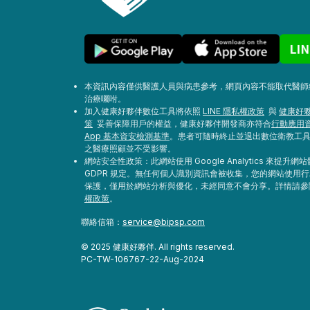
本資訊內容僅供醫護人員與病患參考，網頁內容不能取代醫師
治療囑咐。
加入健康好夥伴數位工具將依照
LINE 隱私權政策
與
健康好夥
策
妥善保障用戶的權益，健康好夥伴開發商亦符合
行動應用
App 基本資安檢測基準
。患者可隨時終止並退出數位衛教工
之醫療照顧並不受影響。
網站安全性政策：此網站使用 Google Analytics 來提升
GDPR 規定。無任何個人識別資訊會被收集，您的網站使用
保護，僅用於網站分析與優化，未經同意不會分享。詳情請
權政策
。
聯絡信箱：
service@bipsp.com
© 2025 健康好夥伴. All rights reserved.
PC-TW-106767-22-Aug-2024