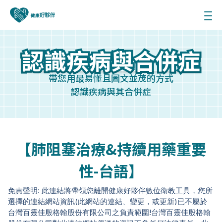
認識疾病與合併症
認識疾病與合併症
帶您用最易懂且圖文並茂的方式
認識疾病與其合併症
【肺阻塞治療&持續用藥重要
性-台語】
免責聲明: 此連結將帶領您離開健康好夥伴數位衛教工具，您所
選擇的連結網站資訊(此網站的連結、變更，或更新)已不屬於
台灣百靈佳殷格翰股份有限公司之負責範圍!台灣百靈佳殷格翰