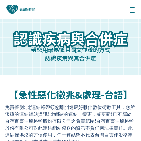
認識疾病與合併症
認識疾病與合併症
帶您用最易懂且圖文並茂的方式
認識疾病與其合併症
【急性惡化徵兆&處理-台語】
免責聲明: 此連結將帶領您離開健康好夥伴數位衛教工具，您所
選擇的連結網站資訊(此網站的連結、變更，或更新)已不屬於
台灣百靈佳殷格翰股份有限公司之負責範圍!台灣百靈佳殷格翰
股份有限公司對此連結網站傳送的資訊不負任何法律責任。此
連結僅供您的方便使用，任一連結皆不代表台灣百靈佳殷格翰