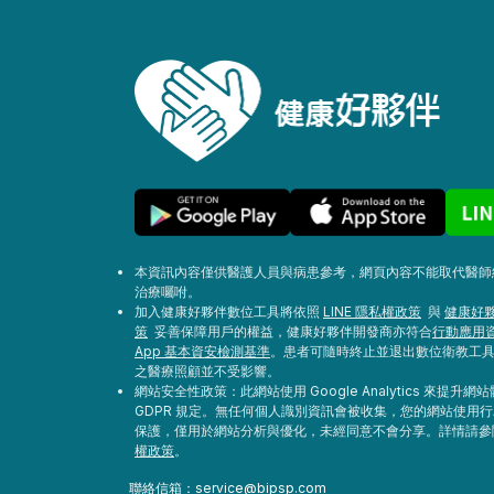
本資訊內容僅供醫護人員與病患參考，網頁內容不能取代醫師
治療囑咐。
加入健康好夥伴數位工具將依照
LINE 隱私權政策
與
健康好夥
策
妥善保障用戶的權益，健康好夥伴開發商亦符合
行動應用
App 基本資安檢測基準
。患者可隨時終止並退出數位衛教工
之醫療照顧並不受影響。
網站安全性政策：此網站使用 Google Analytics 來提升
GDPR 規定。無任何個人識別資訊會被收集，您的網站使用
保護，僅用於網站分析與優化，未經同意不會分享。詳情請
權政策
。
聯絡信箱：
service@bipsp.com