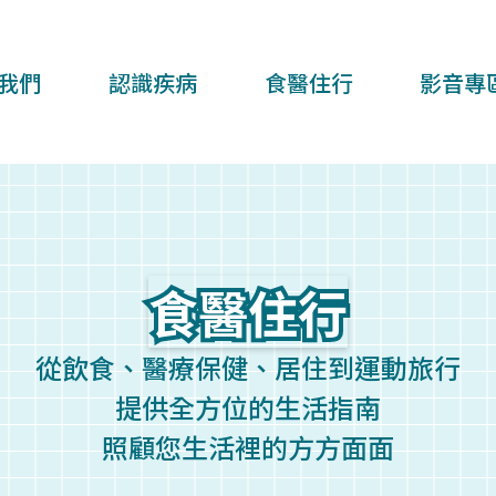
我們
認識疾病
食醫住行
影音專
食醫住行
食醫住行
從飲食、醫療保健、居住到運動旅行
提供全方位的生活指南
照顧您生活裡的方方面面