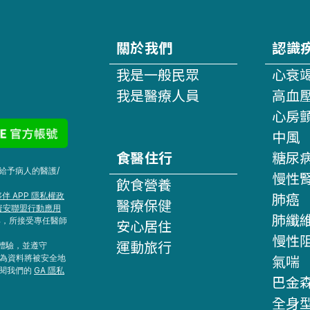
關於我們
認識
我是一般民眾
心衰
我是醫療人員
高血
心房
中風
食醫住行
糖尿
給予病人的醫護/
慢性
飲食營養
肺癌
伴 APP 隱私權政
醫療保健
資安聯盟行動應用
肺纖
具，所接受專任醫師
安心居住
慢性
運動旅行
網站體驗，並遵守
氣喘
行為資料將被安全地
參閱我們的
GA 隱私
巴金
全身