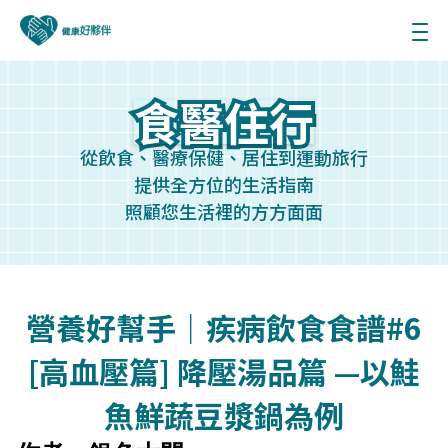
食醫住行
食醫住行
從飲食、醫療保健、居住到運動旅行
提供全方位的生活指南
照顧您生活裡的方方面面
營養好幫手｜疾病飲食食譜#6
[高血壓篇] 降壓湯品篇 —以鮭
魚鮮蔬豆漿鍋為例