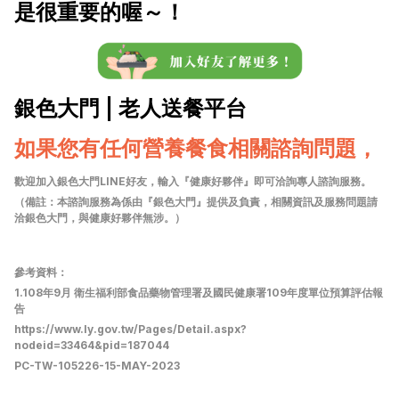
是很重要的喔～！
銀色大門 | 老人送餐平台
如果您有任何營養餐食相關諮詢問題，
歡迎加入銀色大門LINE好友，輸入『健康好夥伴』即可洽詢專人諮詢服務。
（備註：本諮詢服務為係由『銀色大門』提供及負責，相關資訊及服務問題請
洽銀色大門，與健康好夥伴無涉。）
參考資料：
1.108年9月 衛生福利部食品藥物管理署及國民健康署109年度單位預算評估報
告
https://www.ly.gov.tw/Pages/Detail.aspx?
nodeid=33464&pid=187044
PC-TW-105226-15-MAY-2023