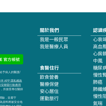
關於我們
認識
我是一般民眾
心衰
我是醫療人員
高血
心房
中風
食醫住行
糖尿
給予病人的醫護/
慢性
飲食營養
肺癌
伴 APP 隱私權政
醫療保健
資安聯盟行動應用
肺纖
具，所接受專任醫師
安心居住
慢性
運動旅行
網站體驗，並遵守
氣喘
行為資料將被安全地