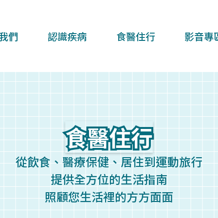
我們
認識疾病
食醫住行
影音專
食醫住行
食醫住行
從飲食、醫療保健、居住到運動旅行
提供全方位的生活指南
照顧您生活裡的方方面面