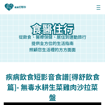
食醫住行
食醫住行
從飲食、醫療保健、居住到運動旅行
提供全方位的生活指南
照顧您生活裡的方方面面
疾病飲食短影音食譜[得舒飲食
篇]- 無毒水耕生菜雞肉沙拉菜
盤