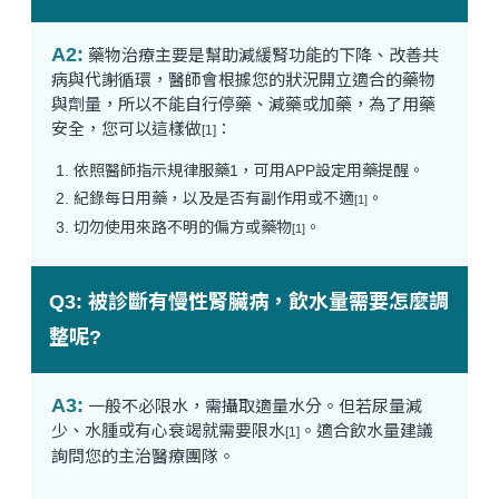
A2:
藥物治療主要是幫助減緩腎功能的下降、改善共
病與代謝循環，醫師會根據您的狀況開立適合的藥物
與劑量，所以不能自行停藥、減藥或加藥，為了用藥
安全，您可以這樣做
：
[1]
依照醫師指示規律服藥1，可用APP設定用藥提醒。
紀錄每日用藥，以及是否有副作用或不適
。
[1]
切勿使用來路不明的偏方或藥物
。
[1]
Q3: 被診斷有慢性腎臟病，飲水量需要怎麼調
整呢?
A3:
一般不必限水，需攝取適量水分。但若尿量減
少、水腫或有心衰竭就需要限水
。適合飲水量建議
[1]
詢問您的主治醫療團隊。